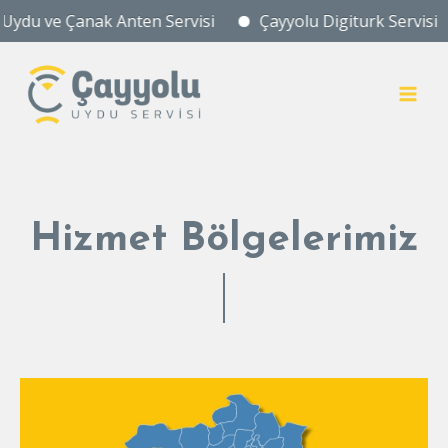
du ve Çanak Anten Servisi
Çayyolu Digiturk Servisi
İçeriğe
atla
MAI
MEN
Hizmet Bölgelerimiz