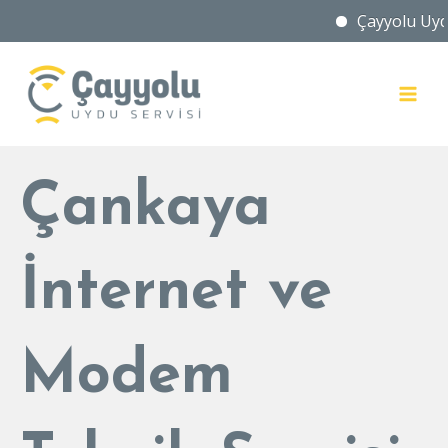
Çayyolu Uydu ve Ça
İçeriğe
atla
MAI
MEN
Çankaya
İnternet ve
Modem