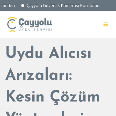
Çayyolu Güvenlik Kamerası Kurulumu
İçeriğe
atla
MAI
MEN
Uydu Alıcısı
Arızaları:
Kesin Çözüm